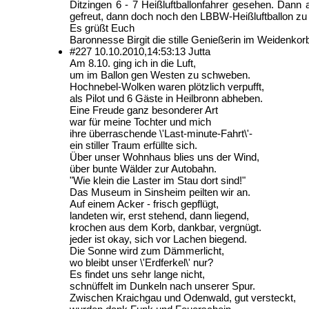
Ditzingen 6 - 7 Heißluftballonfahrer gesehen. Dan
gefreut, dann doch noch den LBBW-Heißluftballon zu s
Es grüßt Euch
Baronnesse Birgit die stille Genießerin im Weidenko
#227
10.10.2010,
14:53:13
Jutta
Am 8.10. ging ich in die Luft,
um im Ballon gen Westen zu schweben.
Hochnebel-Wolken waren plötzlich verpufft,
als Pilot und 6 Gäste in Heilbronn abheben.
Eine Freude ganz besonderer Art
war für meine Tochter und mich
ihre überraschende \'Last-minute-Fahrt\'-
ein stiller Traum erfüllte sich.
Über unser Wohnhaus blies uns der Wind,
über bunte Wälder zur Autobahn.
"Wie klein die Laster im Stau dort sind!"
Das Museum in Sinsheim peilten wir an.
Auf einem Acker - frisch gepflügt,
landeten wir, erst stehend, dann liegend,
krochen aus dem Korb, dankbar, vergnügt.
jeder ist okay, sich vor Lachen biegend.
Die Sonne wird zum Dämmerlicht,
wo bleibt unser \'Erdferkel\' nur?
Es findet uns sehr lange nicht,
schnüffelt im Dunkeln nach unserer Spur.
Zwischen Kraichgau und Odenwald, gut versteckt,