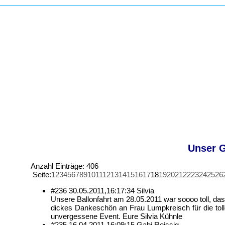
Unser G
Anzahl Einträge: 406
Seite:
1
2
3
4
5
6
7
8
9
10
11
12
13
14
15
16
17
18
19
20
21
22
23
24
25
26
#236
30.05.2011,
16:17:34
Silvia
Unsere Ballonfahrt am 28.05.2011 war soooo toll, da
dickes Dankeschön an Frau Lumpkreisch für die tolle
unvergessene Event. Eure Silvia Kühnle
#235
16.04.2011,
16:09:15
Gabi Reissig