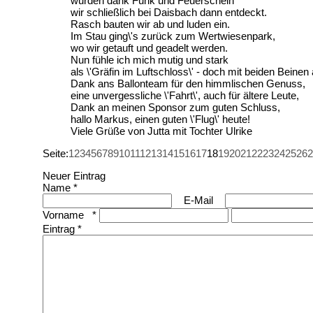
wurden dank Funk und Feuerschein
wir schließlich bei Daisbach dann entdeckt.
Rasch bauten wir ab und luden ein.
Im Stau ging\'s zurück zum Wertwiesenpark,
wo wir getauft und geadelt werden.
Nun fühle ich mich mutig und stark
als \'Gräfin im Luftschloss\' - doch mit beiden Beinen
Dank ans Ballonteam für den himmlischen Genuss,
eine unvergessliche \'Fahrt\', auch für ältere Leute,
Dank an meinen Sponsor zum guten Schluss,
hallo Markus, einen guten \'Flug\' heute!
Viele Grüße von Jutta mit Tochter Ulrike
Seite:
1
2
3
4
5
6
7
8
9
10
11
12
13
14
15
16
17
18
19
20
21
22
23
24
25
26
2
Neuer Eintrag
Name *
E-Mail
Vorname *
Eintrag *