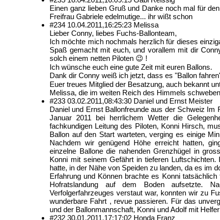
Einen ganz lieben Gruß und Danke noch mal für de
Freifrau Gabriele edelmutige... ihr wißt schon
#234
10.04.2011,
16:25:23
Melissa
Lieber Conny, liebes Fuchs-Ballonteam,
Ich möchte mich nochmals herzlich für dieses einziga
Spaß gemacht mit euch, und vorallem mit dir Conny
solch einem netten Piloten 😉 !
Ich wünsche euch eine gute Zeit mit euren Ballons.
Dank dir Conny weiß ich jetzt, dass es "Ballon fahren
Euer treues Mitglied der Besatzung, auch bekannt unt
Melissa, die im weiten Reich des Himmels schwebe
#233
03.02.2011,
08:43:30
Daniel und Ernst Meister
Daniel und Ernst Ballonfreunde aus der Schweiz Im 
Januar 2011 bei herrlichem Wetter die Gelegenh
fachkundigen Leitung des Piloten, Konni Hirsch, mus
Ballon auf den Start warteten, verging es einige Mi
Nachdem wir genügend Höhe erreicht hatten, gin
einzelne Ballone die nahenden Grenzhügel in gros
Konni mit seinem Gefährt in tieferen Luftschichten
hatte, in der Nähe von Speiden zu landen, da es im dor
Erfahrung und Können brachte es Konni tatsächlich fe
Hofratslandung auf dem Boden aufsetzte. Na
Verfolgerfahrzeuges verstaut war, konnten wir zu Fu
wunderbare Fahrt , revue passieren. Für das unver
und der Ballonmannschaft, Konni und Adolf mit Helf
#232
30.01.2011,
17:17:02
Honda Franz