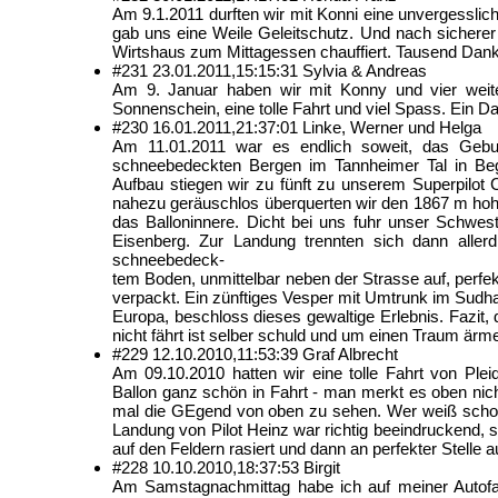
Am 9.1.2011 durften wir mit Konni eine unvergesslic
gab uns eine Weile Geleitschutz. Und nach sicherer
Wirtshaus zum Mittagessen chauffiert. Tausend Dank
#231
23.01.2011,
15:15:31
Sylvia & Andreas
Am 9. Januar haben wir mit Konny und vier weite
Sonnenschein, eine tolle Fahrt und viel Spass. Ein Da
#230
16.01.2011,
21:37:01
Linke, Werner und Helga
Am 11.01.2011 war es endlich soweit, das Geb
schneebedeckten Bergen im Tannheimer Tal in Beg
Aufbau stiegen wir zu fünft zu unserem Superpilot
nahezu geräuschlos überquerten wir den 1867 m hohe
das Balloninnere. Dicht bei uns fuhr unser Schwes
Eisenberg. Zur Landung trennten sich dann alle
schneebedeck-
tem Boden, unmittelbar neben der Strasse auf, perf
verpackt. Ein zünftiges Vesper mit Umtrunk im Sudh
Europa, beschloss dieses gewaltige Erlebnis. Fazit, 
nicht fährt ist selber schuld und um einen Traum ärme
#229
12.10.2010,
11:53:39
Graf Albrecht
Am 09.10.2010 hatten wir eine tolle Fahrt von Ple
Ballon ganz schön in Fahrt - man merkt es oben nicht
mal die GEgend von oben zu sehen. Wer weiß schon 
Landung von Pilot Heinz war richtig beeindruckend, 
auf den Feldern rasiert und dann an perfekter Stelle a
#228
10.10.2010,
18:37:53
Birgit
Am Samstagnachmittag habe ich auf meiner Autofah