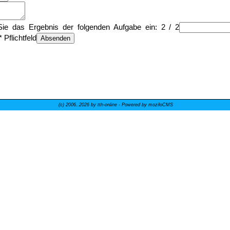
ie das Ergebnis der folgenden Aufgabe ein:
2 / 2
* Pflichtfeld
(c) 2006..
2026 by tth-online - Powered by moziloCMS