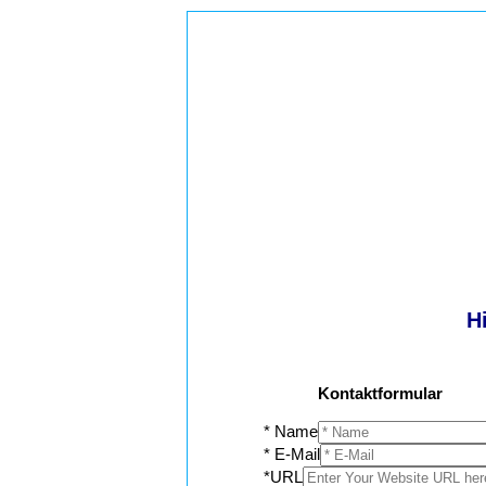
H
Kontaktformular
* Name
* E-Mail
*URL