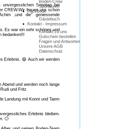
Boden-Crew
n unvergesslichen Sonntag bei
Sponsoren
einer CREW.Wir freuen uns schon
Facebook
Achim ,und die" geniessende
Gästebuch
Kontakt - Impressum
gs. Es war ein sehr schönes und
Kontakt zu uns
h bedanken!!!
Gutschein bestellen
Fragen und Antworten
Unsere AGB
Datenschutz
es Erlebnis. 😄 Auch wir werden
len Abend und werden noch lange
Rudi und Fritz
tolle Landung mit Konni und Taem
vergessliches Erlebnis bleiben.
r. 🙂
z Alber und seinen Boden-Team