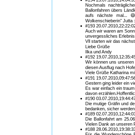
Nochmals nachträgliche
Ballonfahren übers Länd
aufs nächste mal... 
Wolkenschieberin" Jutta 
#193
20.07.2010,
22:22:0
Auch wir waren am Sonnt
unvergessliches Erlebnis
Vll starten wir das nächs
Liebe Grüße
Ilka und Andy
#192
19.07.2010,
12:35:4
Wir können uns unseren V
diesen Ausflug nach Hof
Viele Grüße Katharina mi
#191
19.07.2010,
09:47:5
Gestern ging leider ein v
Es war einfach ein traum
davon erzählen.Hoffentli
#190
03.07.2010,
19:44:4
Die mutige Gräfin und de
bedanken, sicher werden w
#189
02.07.2010,
12:44:0
Die Ballonfahrt am 25.06
Vielen Dank an unseren 
#188
28.06.2010,
19:38:3
Für die Wunderschöne B