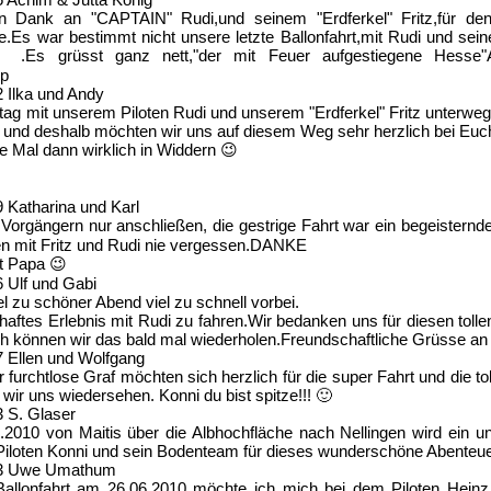
n Dank an "CAPTAIN" Rudi,und seinem "Erdferkel" Fritz,für de
le.Es war bestimmt nicht unsere letzte Ballonfahrt,mit Rudi und s
 .Es grüsst ganz nett,"der mit Feuer aufgestiegene Hesse"
:p
2
Ilka und Andy
ag mit unserem Piloten Rudi und unserem "Erdferkel" Fritz unterwe
 und deshalb möchten wir uns auf diesem Weg sehr herzlich bei Euc
te Mal dann wirklich in Widdern 😉
9
Katharina und Karl
orgängern nur anschließen, die gestrige Fahrt war ein begeisternd
en mit Fritz und Rudi nie vergessen.DANKE
t Papa 😉
6
Ulf und Gabi
iel zu schöner Abend viel zu schnell vorbei.
haftes Erlebnis mit Rudi zu fahren.Wir bedanken uns für diesen tol
ch können wir das bald mal wiederholen.Freundschaftliche Grüsse an 
7
Ellen und Wolfgang
r furchtlose Graf möchten sich herzlich für die super Fahrt und die 
ir uns wiedersehen. Konni du bist spitze!!! 🙂
3
S. Glaser
.2010 von Maitis über die Albhochfläche nach Nellingen wird ein un
Piloten Konni und sein Bodenteam für dieses wunderschöne Abenteue
3
Uwe Umathum
allonfahrt am 26.06.2010 möchte ich mich bei dem Piloten Hein