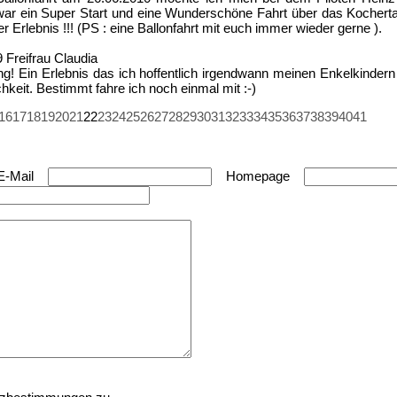
war ein Super Start und eine Wunderschöne Fahrt über das Kocherta
r Erlebnis !!! (PS : eine Ballonfahrt mit euch immer wieder gerne ).
9
Freifrau Claudia
ung! Ein Erlebnis das ich hoffentlich irgendwann meinen Enkelkinder
chkeit. Bestimmt fahre ich noch einmal mit :-)
16
17
18
19
20
21
22
23
24
25
26
27
28
29
30
31
32
33
34
35
36
37
38
39
40
41
E-Mail
Homepage