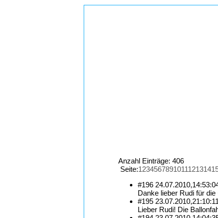
Anzahl Einträge: 406
Seite:
1
2
3
4
5
6
7
8
9
10
11
12
13
14
1
#196
24.07.2010,
14:53:0
Danke lieber Rudi für die
#195
23.07.2010,
21:10:1
Lieber Rudi! Die Ballonfa
#194
23.07.2010,
14:04:3