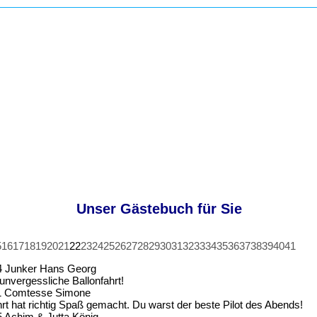
Unser Gästebuch für Sie
5
16
17
18
19
20
21
22
23
24
25
26
27
28
29
30
31
32
33
34
35
36
37
38
39
40
41
4
Junker Hans Georg
 unvergessliche Ballonfahrt!
1
Comtesse Simone
hrt hat richtig Spaß gemacht. Du warst der beste Pilot des Abends!
5
Achim & Jutta König