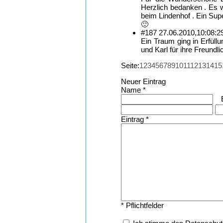
Herzlich bedanken . Es 
beim Lindenhof . Ein Supe
🙂
#187
27.06.2010,
10:08:2
Ein Traum ging in Erfüll
und Karl für ihre Freundli
Seite:
1
2
3
4
5
6
7
8
9
10
11
12
13
14
15
Neuer Eintrag
Name *
Eintrag *
* Pflichtfelder