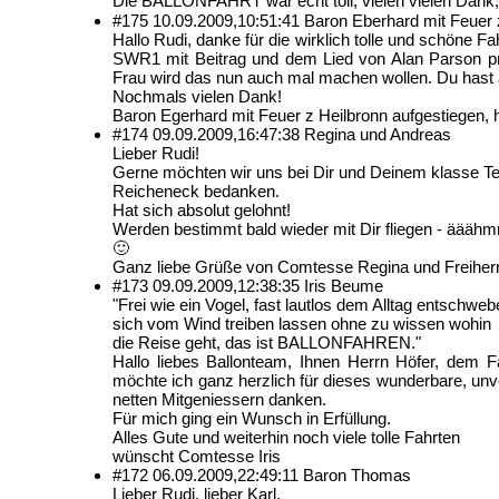
Die BALLONFAHRT war echt toll, vielen vielen Dank, d
#175
10.09.2009,
10:51:41
Baron Eberhard mit Feuer 
Hallo Rudi, danke für die wirklich tolle und schöne 
SWR1 mit Beitrag und dem Lied von Alan Parson pro
Frau wird das nun auch mal machen wollen. Du hast 
Nochmals vielen Dank!
Baron Egerhard mit Feuer z Heilbronn aufgestiegen, 
#174
09.09.2009,
16:47:38
Regina und Andreas
Lieber Rudi!
Gerne möchten wir uns bei Dir und Deinem klasse Te
Reicheneck bedanken.
Hat sich absolut gelohnt!
Werden bestimmt bald wieder mit Dir fliegen - ääähm
🙂
Ganz liebe Grüße von Comtesse Regina und Freiher
#173
09.09.2009,
12:38:35
Iris Beume
"Frei wie ein Vogel, fast lautlos dem Alltag entschweb
sich vom Wind treiben lassen ohne zu wissen wohin
die Reise geht, das ist BALLONFAHREN."
Hallo liebes Ballonteam, Ihnen Herrn Höfer, dem 
möchte ich ganz herzlich für dieses wunderbare, unv
netten Mitgeniessern danken.
Für mich ging ein Wunsch in Erfüllung.
Alles Gute und weiterhin noch viele tolle Fahrten
wünscht Comtesse Iris
#172
06.09.2009,
22:49:11
Baron Thomas
Lieber Rudi, lieber Karl,