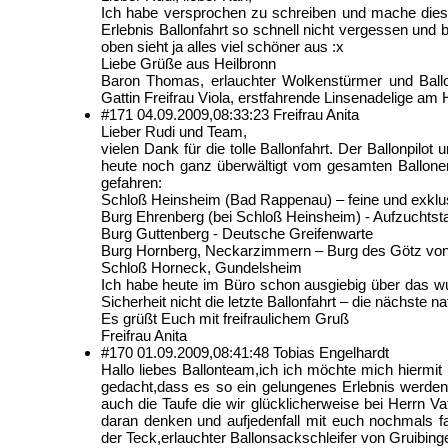
Ich habe versprochen zu schreiben und mache dies, 
Erlebnis Ballonfahrt so schnell nicht vergessen und
oben sieht ja alles viel schöner aus :x
Liebe Grüße aus Heilbronn
Baron Thomas, erlauchter Wolkenstürmer und Ballon
Gattin Freifrau Viola, erstfahrende Linsenadelige am
#171
04.09.2009,
08:33:23
Freifrau Anita
Lieber Rudi und Team,
vielen Dank für die tolle Ballonfahrt. Der Ballonpil
heute noch ganz überwältigt vom gesamten Ballone
gefahren:
Schloß Heinsheim (Bad Rappenau) – feine und exklu
Burg Ehrenberg (bei Schloß Heinsheim) - Aufzuchtstat
Burg Guttenberg - Deutsche Greifenwarte
Burg Hornberg, Neckarzimmern – Burg des Götz von
Schloß Horneck, Gundelsheim
Ich habe heute im Büro schon ausgiebig über das w
Sicherheit nicht die letzte Ballonfahrt – die nächste 
Es grüßt Euch mit freifraulichem Gruß
Freifrau Anita
#170
01.09.2009,
08:41:48
Tobias Engelhardt
Hallo liebes Ballonteam,ich ich möchte mich hiermi
gedacht,dass es so ein gelungenes Erlebnis werden w
auch die Taufe die wir glücklicherweise bei Herrn Va
daran denken und aufjedenfall mit euch nochmals f
der Teck,erlauchter Ballonsackschleifer von Gruibing