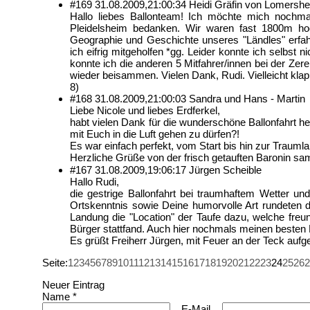
#169
31.08.2009,
21:00:34
Heidi Gräfin von Lomersh
Hallo liebes Ballonteam! Ich möchte mich nochmal
Pleidelsheim bedanken. Wir waren fast 1800m ho
Geographie und Geschichte unseres "Ländles" erfa
ich eifrig mitgeholfen *gg. Leider konnte ich selbst n
konnte ich die anderen 5 Mitfahrer/innen bei der Ze
wieder beisammen. Vielen Dank, Rudi. Vielleicht kla
8)
#168
31.08.2009,
21:00:03
Sandra und Hans - Martin
Liebe Nicole und liebes Erdferkel,
habt vielen Dank für die wunderschöne Ballonfahrt 
mit Euch in die Luft gehen zu dürfen?!
Es war einfach perfekt, vom Start bis hin zur Traumlan
Herzliche Grüße von der frisch getauften Baronin sa
#167
31.08.2009,
19:06:17
Jürgen Scheible
Hallo Rudi,
die gestrige Ballonfahrt bei traumhaftem Wetter un
Ortskenntnis sowie Deine humorvolle Art rundeten di
Landung die "Location" der Taufe dazu, welche freun
Bürger stattfand. Auch hier nochmals meinen besten
Es grüßt Freiherr Jürgen, mit Feuer an der Teck auf
Seite:
1
2
3
4
5
6
7
8
9
10
11
12
13
14
15
16
17
18
19
20
21
22
23
24
25
26
2
Neuer Eintrag
Name *
E-Mail