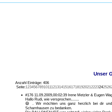
Unser G
Anzahl Einträge: 406
Seite:
1
2
3
4
5
6
7
8
9
10
11
12
13
14
15
16
17
18
19
20
21
22
23
24
25
26
#176
11.09.2009,
00:02:39
Irene Metzler & Eugen Wa
Hallo Rudi, wie versprochen........
😄 . Wir möchten uns ganz herzlich bei dir un
Scharnhausen zu bedanken.