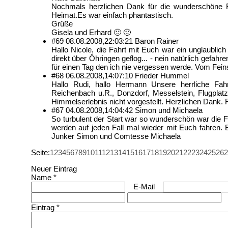
Nochmals herzlichen Dank für die wunderschöne Fa
Heimat.Es war einfach phantastisch.
Grüße
Gisela und Erhard 🙂 🙂
#69
08.08.2008,
22:03:21
Baron Rainer
Hallo Nicole, die Fahrt mit Euch war ein unglaublich
direkt über Öhringen geflog... - nein natürlich gef
für einen Tag den ich nie vergessen werde. Vom Fein
#68
06.08.2008,
14:07:10
Frieder Hummel
Hallo Rudi, hallo Hermann Unsere herrliche Fah
Reichenbach u.R., Donzdorf, Messelstein, Flugplat
Himmelserlebnis nicht vorgestellt. Herzlichen Dank. 
#67
04.08.2008,
14:04:42
Simon und Michaela
So turbulent der Start war so wunderschön war die F
werden auf jeden Fall mal wieder mit Euch fahren.
Junker Simon und Comtesse Michaela
Seite:
1
2
3
4
5
6
7
8
9
10
11
12
13
14
15
16
17
18
19
20
21
22
23
24
25
26
2
Neuer Eintrag
Name *
E-Mail
Eintrag *