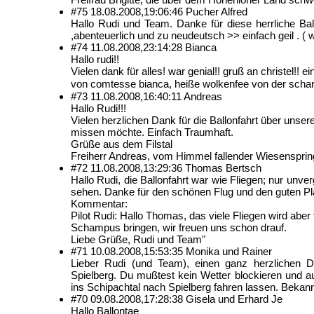
#75
18.08.2008,
19:06:46
Pucher Alfred
Hallo Rudi und Team. Danke für diese herrliche Ball
,abenteuerlich und zu neudeutsch >> einfach geil . (
#74
11.08.2008,
23:14:28
Bianca
Hallo rudi!!
Vielen dank für alles! war genial!! gruß an christel!
von comtesse bianca, heiße wolkenfee von der schar
#73
11.08.2008,
16:40:11
Andreas
Hallo Rudi!!!
Vielen herzlichen Dank für die Ballonfahrt über unse
missen möchte. Einfach Traumhaft.
Grüße aus dem Filstal
Freiherr Andreas, vom Himmel fallender Wiesenspring
#72
11.08.2008,
13:29:36
Thomas Bertsch
Hallo Rudi, die Ballonfahrt war wie Fliegen; nur unver
sehen. Danke für den schönen Flug und den guten Pl
Kommentar:
Pilot Rudi: Hallo Thomas, das viele Fliegen wird aber
Schampus bringen, wir freuen uns schon drauf.
Liebe Grüße, Rudi und Team"
#71
10.08.2008,
15:53:35
Monika und Rainer
Lieber Rudi (und Team), einen ganz herzlichen D
Spielberg. Du mußtest kein Wetter blockieren und au
ins Schipachtal nach Spielberg fahren lassen. Bekan
#70
09.08.2008,
17:28:38
Gisela und Erhard Je
Hallo Ballontae