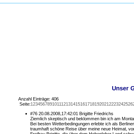
Unser G
Anzahl Einträge: 406
Seite:
1
2
3
4
5
6
7
8
9
10
11
12
13
14
15
16
17
18
19
20
21
22
23
24
25
26
#76
20.08.2008,
17:42:01
Brigitte Friedrichs
Ziemlich skeptisch und beklommen bin ich am Montag 
Bei besten Wetterbedingungen erlebte ich als Berliner
traumhaft schöne Reise über meine neue Heimat, von
Freifrau Brigitte, die über dem Hohenloher Land sc