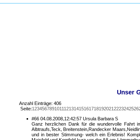
Unser G
Anzahl Einträge: 406
Seite:
1
2
3
4
5
6
7
8
9
10
11
12
13
14
15
16
17
18
19
20
21
22
23
24
25
26
#66
04.08.2008,
12:42:57
Ursula Barbara S
Ganz herzlichen Dank für die wundervolle Fahrt i
Albtraufs,Teck, Breitenstein,Randecker Maars,Neidli
und in bester Stimmung- welch ein Erlebnis! Komp
Maisfeld und Kornfeld kurz vor der A8 am Lämmerbu