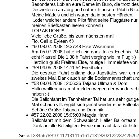
Besonderes Lob an eure Dame im Büro, die trotz des
Desweiteren an Jörg und natürlich unsere Pilotin Nico
Meine Mädels und ich waren da in besten Händen.
...oder welcher andere Pilot fährt seine Fluggäste 
meinen Briefkasten leeren können!)
TOP AKTION!!!!
Viele liebe Grüße, bis zum nächsten mal!
Flo, Geli & Eyleen 🙂
#60
08.07.2008,
19:37:48
Else Wissmann
Am 05.07.2008 hatte ich ein ganz tolles Erlebnis. M
echt Klasse! Die 1,38 h Fahrt verging wie im Flug :-)
Herzlich grüßt Freifrau Else, mutige Himmelsfee von 
#59
04.05.2008,
14:11:54
Friedhelm
Die gestrige Fahrt entlang des Jagsttales war ein
zweites Mal. Dank auch an die Bodenmannschaft un
#58
08.04.2008,
12:06:36
Tatjana Ullman & Dom
Hallo wollten uns mal melden wegen der wunderschön
haben :-(
Die Ballonfahrt im Tannheimer Tal hat uns sehr gut gef
Mal schaun vllt. ergibt sich jamal wieder eine Ballonfa
Schöne Grüße Tatjana und Dominik
#57
22.02.2008,
15:05:03
Magda Hahn
Ballonfahrt mit dem Schwäbisch Haller Ballonteam i
Dank an alle Beteiligten. Freue mich auf das nächste
Seite:
1
2
3
4
5
6
7
8
9
10
11
12
13
14
15
16
17
18
19
20
21
22
23
24
25
26
2