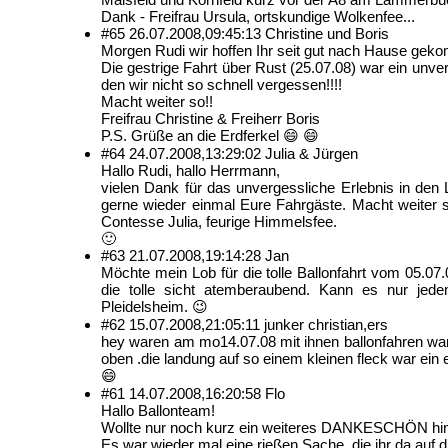
Dank - Freifrau Ursula, ortskundige Wolkenfee...
#65
26.07.2008,
09:45:13
Christine und Boris
Morgen Rudi wir hoffen Ihr seit gut nach Hause gek
Die gestrige Fahrt über Rust (25.07.08) war ein un
den wir nicht so schnell vergessen!!!!
Macht weiter so!!
Freifrau Christine & Freiherr Boris
P.S. Grüße an die Erdferkel 😄 😄
#64
24.07.2008,
13:29:02
Julia & Jürgen
Hallo Rudi, hallo Herrmann,
vielen Dank für das unvergessliche Erlebnis in de
gerne wieder einmal Eure Fahrgäste. Macht weiter so
Contesse Julia, feurige Himmelsfee.
🙂
#63
21.07.2008,
19:14:28
Jan
Möchte mein Lob für die tolle Ballonfahrt vom 05.07
die tolle sicht atemberaubend. Kann es nur jed
Pleidelsheim. 😉
#62
15.07.2008,
21:05:11
junker christian,ers
hey waren am mo14.07.08 mit ihnen ballonfahren war 
oben .die landung auf so einem kleinen fleck war ein 
😄
#61
14.07.2008,
16:20:58
Flo
Hallo Ballonteam!
Wollte nur noch kurz ein weiteres DANKESCHÖN hin
Es war wieder mal eine rießen Sache, die ihr da auf di