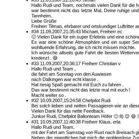
Hallo Rudi und Team, nochmals vielen Dank für die h
war bestimmt nicht das letzte Mal. Deine ruhige und 
Tannheim.
Liebe Grüße
Freiherr Tilman, ehrbarer und ortskundiger Luftritt
#34
11.09.2007,
21:35:43
Michael, Freiherr ec
🙂 Vielen Dank für ein super Erlebnis und eine sch
Es war eine schöne Atmosphäre und ein super Servi
wohltuende Erfahrung, die ich nicht missen möchte.
Ich wünsche allseits gute Fahrt die besten Wetterv
kredenzt . 😄
#33
11.09.2007,
20:36:17
Freiherr Christian v
Hallo Rudi und Team ,
die fahrt am Sonntag von den Auwiesen
nach Dalkingen war echt klasse .
Hat riesig Spaß gemacht mit Euch zu fahren .
Das war bestimmt nicht das letzte mal mit euch !
Macht weiter so .
#32
10.09.2007,
15:24:58
Chefpilot Rudi
Bei solch lieben und netten Passagieren wie an di
Vielen Dank für das nette Feedback.
Junker Rudi, Chefpilot Ballonteam Höfer 🙂 8) 😉 😄 
#31
10.09.2007,
11:40:38
Freiherr Klaus, erla
Hallo Rudi und Team,
mit der Fahrt am Samstag von Rust nach Breisach gi
Neben der eigentlichen hat mich die problemlose Zu