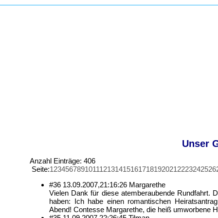
Unser G
Anzahl Einträge: 406
Seite:
1
2
3
4
5
6
7
8
9
10
11
12
13
14
15
16
17
18
19
20
21
22
23
24
25
26
#36
13.09.2007,
21:16:26
Margarethe
Vielen Dank für diese atemberaubende Rundfahrt. Di
haben: Ich habe einen romantischen Heiratsantr
Abend! Contesse Margarethe, die heiß umworbene H
#35
11.09.2007,
22:26:45
Tilman