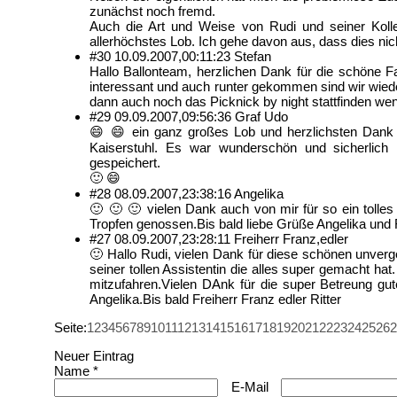
zunächst noch fremd.
Auch die Art und Weise von Rudi und seiner Koll
allerhöchstes Lob. Ich gehe davon aus, dass dies nich
#30
10.09.2007,
00:11:23
Stefan
Hallo Ballonteam, herzlichen Dank für die schöne Fa
interessant und auch runter gekommen sind wir wied
dann auch noch das Picknick by night stattfinden wen
#29
09.09.2007,
09:56:36
Graf Udo
😄 😄 ein ganz großes Lob und herzlichsten Dank a
Kaiserstuhl. Es war wunderschön und sicherlich 
gespeichert.
🙂 😄
#28
08.09.2007,
23:38:16
Angelika
🙂 🙂 🙂 vielen Dank auch von mir für so ein tolle
Tropfen genossen.Bis bald liebe Grüße Angelika und Fr
#27
08.09.2007,
23:28:11
Freiherr Franz,edler
🙂 Hallo Rudi, vielen Dank für diese schönen unver
seiner tollen Assistentin die alles super gemacht h
mitzufahren.Vielen DAnk für die super Betreung gu
Angelika.Bis bald Freiherr Franz edler Ritter
Seite:
1
2
3
4
5
6
7
8
9
10
11
12
13
14
15
16
17
18
19
20
21
22
23
24
25
26
2
Neuer Eintrag
Name *
E-Mail